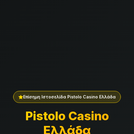
Επίσημη Ιστοσελίδα Pistolo Casino Ελλάδα
Pistolo Casino
Ελλάδα